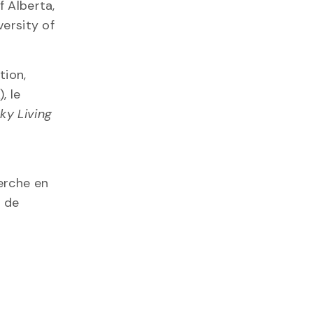
f Alberta,
versity of
tion,
, le
ky Living
erche en
l de