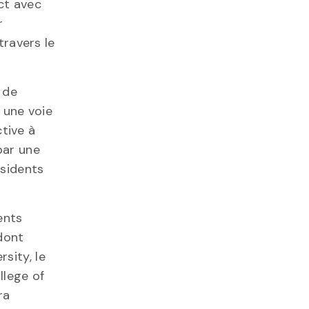
ct avec
r
travers le
 de
 une voie
tive à
par une
ésidents
ents
dont
rsity, le
llege of
ra