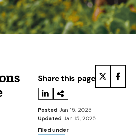
Share to LinkedIn
Share via Email
Share to T
Share
ions
Share this page
e
Posted
Jan 15, 2025
Updated
Jan 15, 2025
Filed under