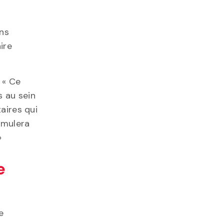
ns
ire
 « Ce
s au sein
aires qui
imulera
»
e
e