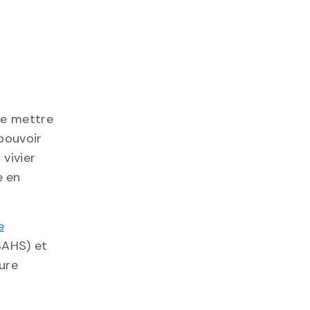
de mettre
 pouvoir
vivier
e en
e
AHS) et
ure