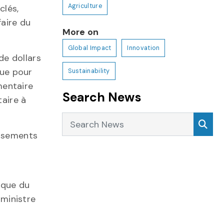
Agriculture
clés,
faire du
More on
Global Impact
Innovation
 de dollars
ue pour
Sustainability
mentaire
Search News
taire à
Search News
Sea
issements
ique du
ministre