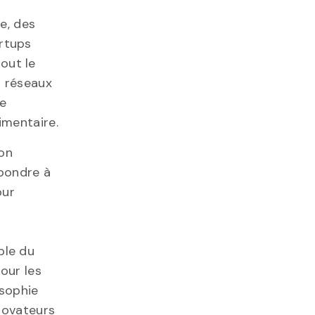
re, des
rtups
out le
s réseaux
me
imentaire.
on
épondre à
our
ble du
our les
osophie
novateurs